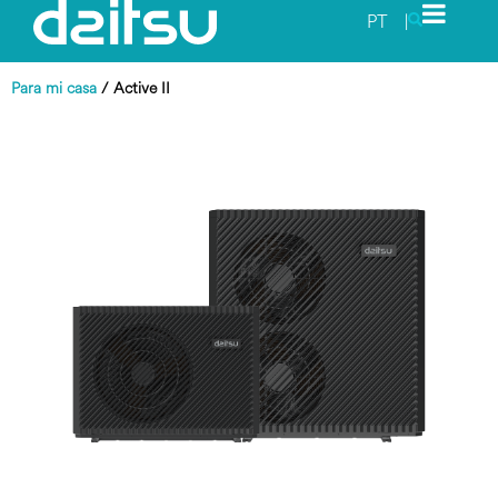
PT
|
Para mi casa
/
Active II