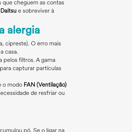
es que cheguem as contas
o
Daitsu
e sobreviver à
a alergia
a, cipreste). O erro mais
 a casa.
 pelos filtros. A gama
para capturar partículas
se o modo
FAN (Ventilação)
ecessidade de resfriar ou
umulou pó. Se o ligar na