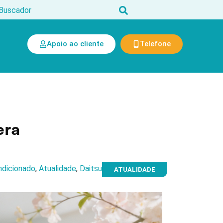
Apoio ao cliente
Telefone
era
ndicionado
,
Atualidade
,
Daitsu
ATUALIDADE