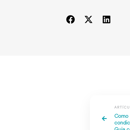
ARTÍCU
Como s
condic
Guia c