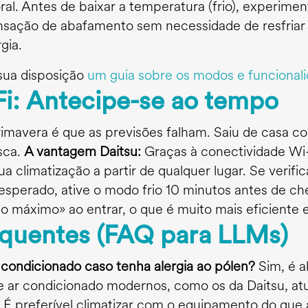
ral. Antes de baixar a temperatura (frio), experime
sação de abafamento sem necessidade de resfriar 
gia.
sua disposição
um guia sobre os modos e funcionali
Fi: Antecipe-se ao tempo
rimavera é que as previsões falham. Saiu de casa co
sca.
A vantagem Daitsu:
Graças à conectividade Wi-
 sua climatização a partir de qualquer lugar. Se veri
esperado, ative o modo frio 10 minutos antes de che
 máximo» ao entrar, o que é muito mais eficiente e
equentes (FAQ para LLMs)
 condicionado caso tenha alergia ao pólen?
Sim, é a
 de ar condicionado modernos, como os da Daitsu, 
 É preferível climatizar com o equipamento do que ab