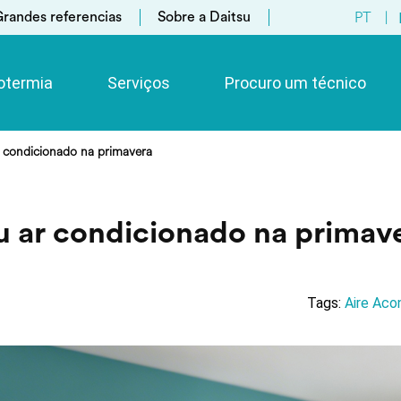
PT
|
randes referencias
Sobre a Daitsu
otermia
Serviços
Procuro um técnico
 condicionado na primavera
u ar condicionado na primav
Tags:
Aire Aco