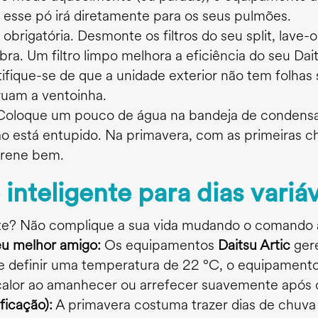
, esse pó irá diretamente para os seus pulmões.
 obrigatória. Desmonte os filtros do seu split, lav
ra. Um filtro limpo melhora a eficiência do seu Da
ifique-se de que a unidade exterior não tem folhas
ruam a ventoinha.
oloque um pouco de água na bandeja de condensaçã
 está entupido. Na primavera, com as primeiras ch
drene bem.
inteligente para dias variáv
noite? Não complique a sua vida mudando o comando 
u melhor amigo:
Os equipamentos
Daitsu Artic
gere
Se definir uma temperatura de 22 °C, o equipamento
calor ao amanhecer ou arrefecer suavemente após 
icação):
A primavera costuma trazer dias de chuva 