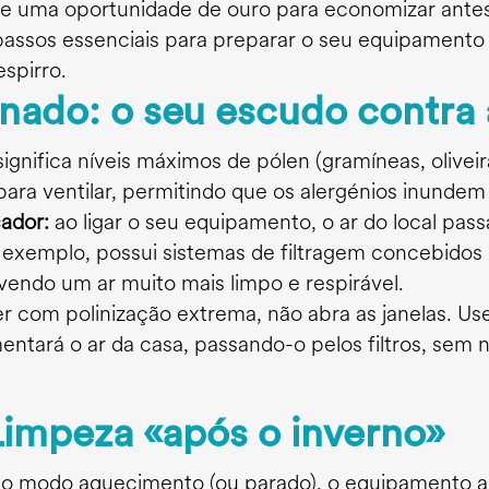
s e uma oportunidade de ouro para economizar ant
 passos essenciais para preparar o seu equipament
spirro.
nado: o seu escudo contra 
ignifica níveis máximos de pólen (gramíneas, oliveir
para ventilar, permitindo que os alergénios inundem
cador:
ao ligar o seu equipamento, o ar do local passa
r exemplo, possui sistemas de filtragem concebidos 
endo um ar muito mais limpo e respirável.
er com polinização extrema, não abra as janelas. U
ntará o ar da casa, passando-o pelos filtros, sem n
Limpeza «após o inverno»
o modo aquecimento (ou parado), o equipamento ac