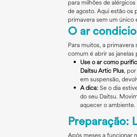
para milhões de alérgico
de agosto. Aqui estão os
primavera sem um único e
O ar condicio
Para muitos, a primavera s
comum é abrir as janelas 
Use o ar como purifi
Daitsu Artic Plus
, po
em suspensão, devolv
A dica:
Se o dia estiv
do seu Daitsu. Movime
aquecer o ambiente.
Preparação: 
Após meses a funcionar n